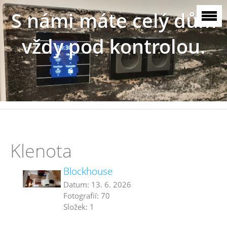
S námi máte celý dům
vždy pod kontrolou.
Klenota
Blockhouse
Datum:
13. 6. 2026
Fotografií:
70
Složek:
1