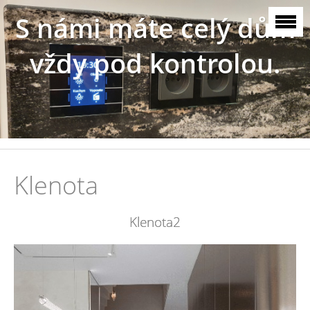
S námi máte celý dům
vždy pod kontrolou.
Klenota
Klenota2