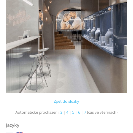
Zpět do složky
Automatické procházení:
3
|
4
|
5
|
6
|
7
(čas ve vteřinách)
Jazyky