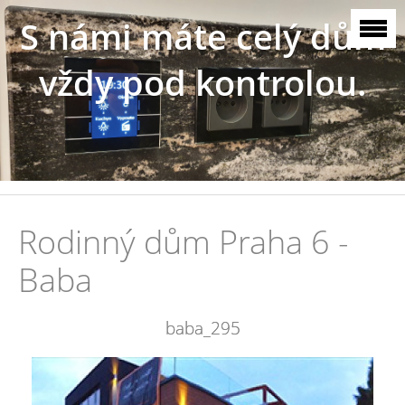
S námi máte celý dům
vždy pod kontrolou.
Rodinný dům Praha 6 -
Baba
baba_295