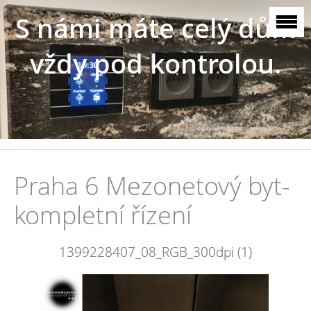
S námi máte celý dům
vždy pod kontrolou.
Praha 6 Mezonetový byt-
kompletní řízení
1399228407_08_RGB_300dpi (1)