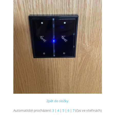
Zpět do složky
Automatické procházení:
3
|
4
|
5
|
6
|
7
(čas ve vteřinách)