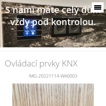
S námi máte celý dům
vždy pod kontrolou.
Ovládací prvky KNX
IMG-20221114-WA0003