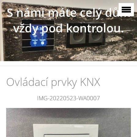
S námi máte celý dům
vždy pod kontrolou.
Ovládací prvky KNX
IMG-20220523-WA0007