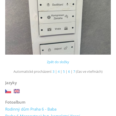
Zpět do složky
Automatické procházení:
3
|
4
|
5
|
6
|
7
(čas ve vteřinách)
Jazyky
Fotoalbum
Rodinný dům Praha 6 - Baba
Praha 6 Mezonetový byt- kompletní řízení