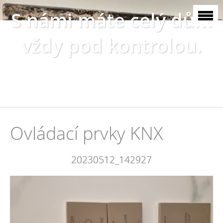
S námi máte celý dům
vždy pod kontrolou.
Ovládací prvky KNX
20230512_142927