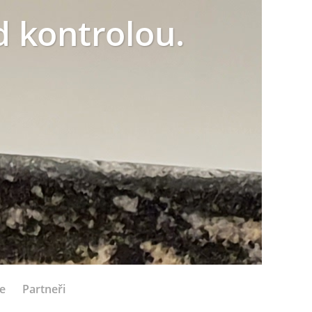
 kontrolou.
e
Partneři