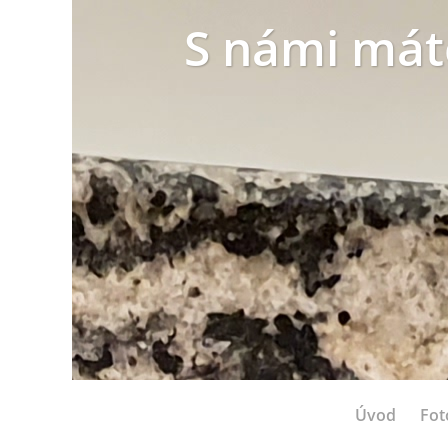
S námi mát
Úvod
Fot