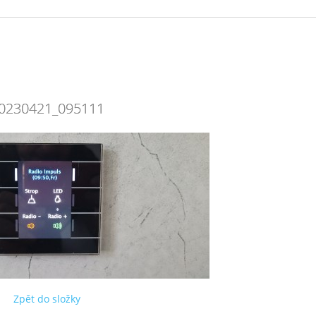
0230421_095111
Zpět do složky