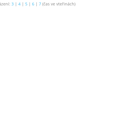
ázení:
3
|
4
|
5
|
6
|
7
(čas ve vteřinách)