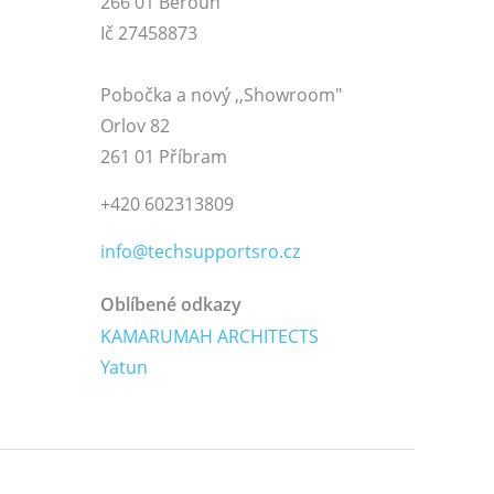
266 01 Beroun
Ič 27458873
Pobočka a nový ,,Showroom"
Orlov 82
261 01 Příbram
+420 602313809
info@techsupportsro.cz
Oblíbené odkazy
KAMARUMAH ARCHITECTS
Yatun