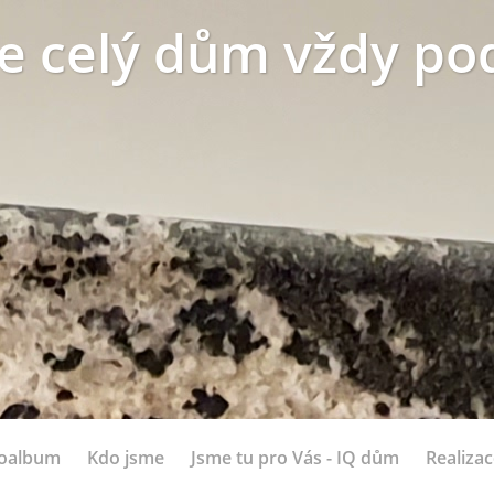
e celý dům vždy pod
oalbum
Kdo jsme
Jsme tu pro Vás - IQ dům
Realizac