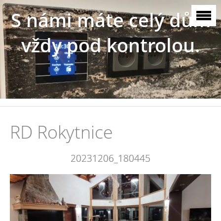
S námi máte celý dům
vždy pod kontrolou.
RD Rokytnice
20231206_180445