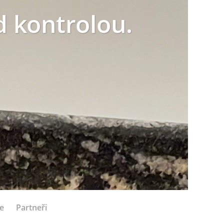
 kontrolou.
e
Partneři