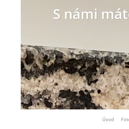
S námi mát
Úvod
Fot