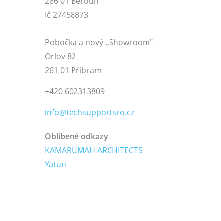
266 01 Beroun
Ič 27458873
Pobočka a nový ,,Showroom"
Orlov 82
261 01 Příbram
+420 602313809
info@techsupportsro.cz
Oblíbené odkazy
KAMARUMAH ARCHITECTS
Yatun