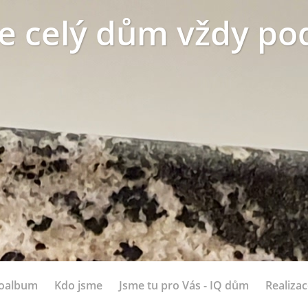
e celý dům vždy pod
oalbum
Kdo jsme
Jsme tu pro Vás - IQ dům
Realizac