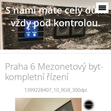
S námi máte celý dům
vždy pod kontrolou.
Praha 6 Mezonetový byt-
kompletní řízení
1399228407_10_RGB_300dpi