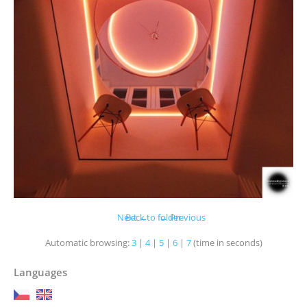
Next →
Back to folder
← Previous
Automatic browsing:
3
|
4
|
5
|
6
|
7
(time in seconds)
Languages