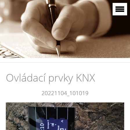
Ovládací prvky KNX
20221104_101019